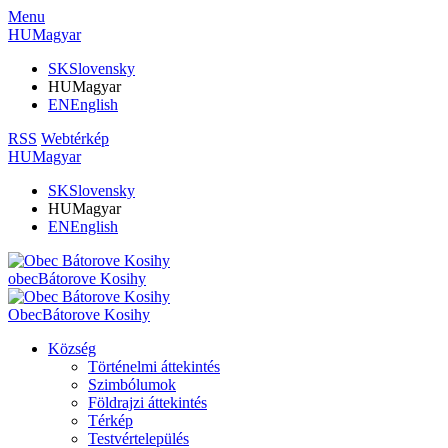
Menu
HU
Magyar
SK
Slovensky
HU
Magyar
EN
English
RSS
Webtérkép
HU
Magyar
SK
Slovensky
HU
Magyar
EN
English
obec
Bátorove Kosihy
Obec
Bátorove Kosihy
Község
Történelmi áttekintés
Szimbólumok
Földrajzi áttekintés
Térkép
Testvértelepülés