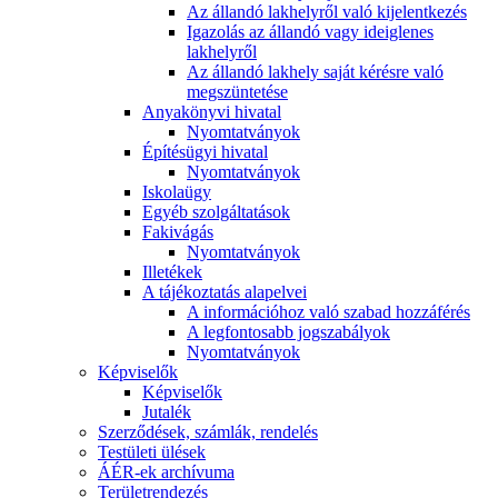
Az állandó lakhelyről való kijelentkezés
Igazolás az állandó vagy ideiglenes
lakhelyről
Az állandó lakhely saját kérésre való
megszüntetése
Anyakönyvi hivatal
Nyomtatványok
Építésügyi hivatal
Nyomtatványok
Iskolaügy
Egyéb szolgáltatások
Fakivágás
Nyomtatványok
Illetékek
A tájékoztatás alapelvei
A információhoz való szabad hozzáférés
A legfontosabb jogszabályok
Nyomtatványok
Képviselők
Képviselők
Jutalék
Szerződések, számlák, rendelés
Testületi ülések
ÁÉR-ek archívuma
Területrendezés