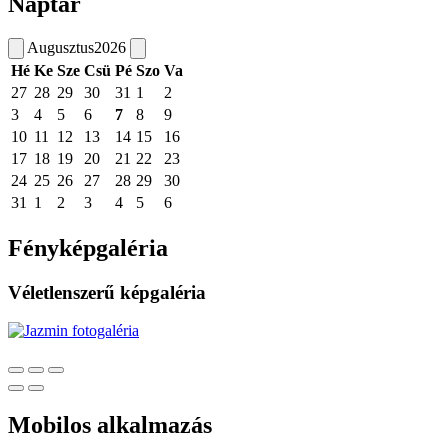
Naptár
Augusztus
2026
Hé
Ke
Sze
Csü
Pé
Szo
Va
27
28
29
30
31
1
2
3
4
5
6
7
8
9
10
11
12
13
14
15
16
17
18
19
20
21
22
23
24
25
26
27
28
29
30
31
1
2
3
4
5
6
Fényképgaléria
Véletlenszerű képgaléria
Mobilos alkalmazás