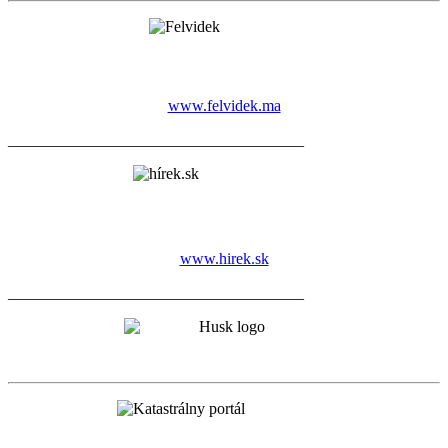
www.felvidek.ma
_____________________________________
www.hirek.sk
_____________________________________