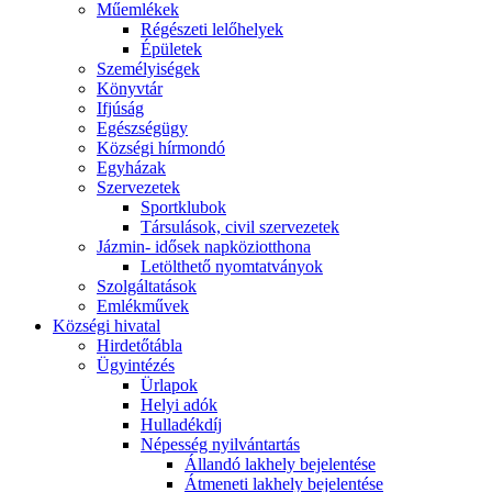
Műemlékek
Régészeti lelőhelyek
Épületek
Személyiségek
Könyvtár
Ifjúság
Egészségügy
Községi hírmondó
Egyházak
Szervezetek
Sportklubok
Társulások, civil szervezetek
Jázmin- idősek napköziotthona
Letölthető nyomtatványok
Szolgáltatások
Emlékművek
Községi hivatal
Hirdetőtábla
Ügyintézés
Ürlapok
Helyi adók
Hulladékdíj
Népesség nyilvántartás
Állandó lakhely bejelentése
Átmeneti lakhely bejelentése