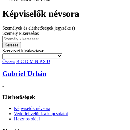
Képviselők névsora
Személyek és elérhetőségek jegyzéke ()
Személy kikeresése:
Keresés
Szervezet kiválasztása:
Összes
B
C
D
M
N
P
S
U
Gabriel Urbán
-
Elérhetőségek
Képviselők névsora
Vedd fel velünk a kapcsolatot
Hasznos oldal