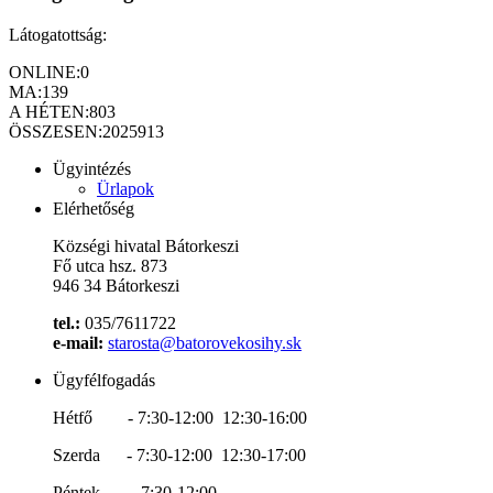
Látogatottság:
ONLINE:
0
MA:
139
A HÉTEN:
803
ÖSSZESEN:
2025913
Ügyintézés
Ürlapok
Elérhetőség
Községi hivatal Bátorkeszi
Fő utca hsz. 873
946 34 Bátorkeszi
tel.:
035/7611722
e-mail:
starosta@batorovekosihy.sk
Ügyfélfogadás
Hétfő - 7:30-12:00 12:30-16:00
Szerda - 7:30-12:00 12:30-17:00
Péntek - 7:30-12:00