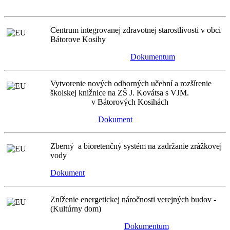
Centrum integrovanej zdravotnej starostlivosti v obci
Bátorove Kosihy
Dokumentum
Vytvorenie nových odborných učební a rozšírenie
školskej knižnice na ZŠ J. Kovátsa s VJM.
v Bátorových Kosihách
Dokument
Zberný a bioretenčný systém na zadržanie zrážkovej
vody
Dokument
Zníženie energetickej náročnosti verejných budov -
(Kultúrny dom)
Dokumentum