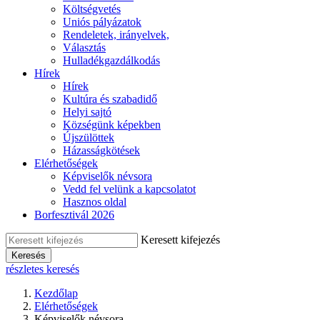
Költségvetés
Uniós pályázatok
Rendeletek, irányelvek,
Választás
Hulladékgazdálkodás
Hírek
Hírek
Kultúra és szabadidő
Helyi sajtó
Községünk képekben
Újszülöttek
Házasságkötések
Elérhetőségek
Képviselők névsora
Vedd fel velünk a kapcsolatot
Hasznos oldal
Borfesztivál 2026
Keresett kifejezés
Keresés
részletes keresés
Kezdőlap
Elérhetőségek
Képviselők névsora