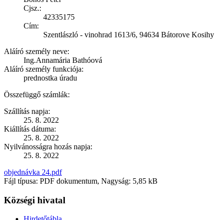
Cjsz.:
42335175
Cím:
Szentlászló - vinohrad 1613/6, 94634 Bátorove Kosihy
Aláíró személy neve:
Ing.Annamária Bathóová
Aláíró személy funkciója:
prednostka úradu
Összefüggő számlák:
Szállítás napja:
25. 8. 2022
Kiállítás dátuma:
25. 8. 2022
Nyilvánosságra hozás napja:
25. 8. 2022
objednávka 24.pdf
Fájl típusa: PDF dokumentum, Nagyság: 5,85 kB
Községi hivatal
Hirdetőtábla