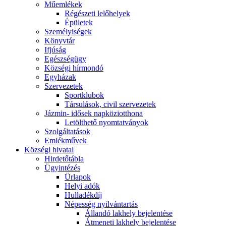
Műemlékek
Régészeti lelőhelyek
Épületek
Személyiségek
Könyvtár
Ifjúság
Egészségügy
Községi hírmondó
Egyházak
Szervezetek
Sportklubok
Társulások, civil szervezetek
Jázmin- idősek napköziotthona
Letölthető nyomtatványok
Szolgáltatások
Emlékművek
Községi hivatal
Hirdetőtábla
Ügyintézés
Ürlapok
Helyi adók
Hulladékdíj
Népesség nyilvántartás
Állandó lakhely bejelentése
Átmeneti lakhely bejelentése