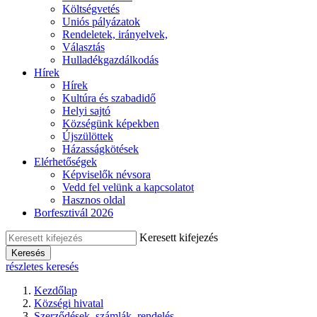
Költségvetés
Uniós pályázatok
Rendeletek, irányelvek,
Választás
Hulladékgazdálkodás
Hírek
Hírek
Kultúra és szabadidő
Helyi sajtó
Községünk képekben
Újszülöttek
Házasságkötések
Elérhetőségek
Képviselők névsora
Vedd fel velünk a kapcsolatot
Hasznos oldal
Borfesztivál 2026
Keresett kifejezés
Keresés
részletes keresés
Kezdőlap
Községi hivatal
Szerződések, számlák, rendelés