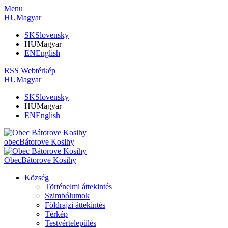
Menu
HU
Magyar
SK
Slovensky
HU
Magyar
EN
English
RSS
Webtérkép
HU
Magyar
SK
Slovensky
HU
Magyar
EN
English
obec
Bátorove Kosihy
Obec
Bátorove Kosihy
Község
Történelmi áttekintés
Szimbólumok
Földrajzi áttekintés
Térkép
Testvértelepülés