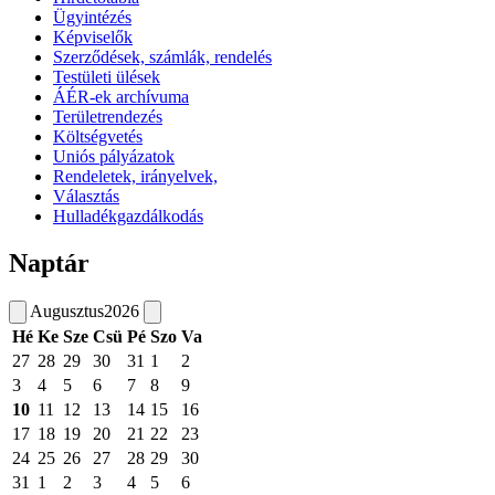
Ügyintézés
Képviselők
Szerződések, számlák, rendelés
Testületi ülések
ÁÉR-ek archívuma
Területrendezés
Költségvetés
Uniós pályázatok
Rendeletek, irányelvek,
Választás
Hulladékgazdálkodás
Naptár
Augusztus
2026
Hé
Ke
Sze
Csü
Pé
Szo
Va
27
28
29
30
31
1
2
3
4
5
6
7
8
9
10
11
12
13
14
15
16
17
18
19
20
21
22
23
24
25
26
27
28
29
30
31
1
2
3
4
5
6