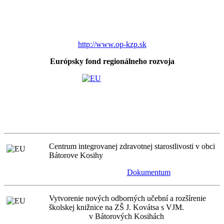
http://www.op-kzp.sk
Európsky fond regionálneho rozvoja
Centrum integrovanej zdravotnej starostlivosti v obci
Bátorove Kosihy
Dokumentum
Vytvorenie nových odborných učební a rozšírenie
školskej knižnice na ZŠ J. Kovátsa s VJM.
v Bátorových Kosihách