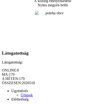
A község elhelyezkedése
Nyitra megyén belül
Látogatottság
Látogatottság:
ONLINE:
0
MA:
179
A HÉTEN:
179
ÖSSZESEN:
2026518
Ügyintézés
Ürlapok
Elérhetőség