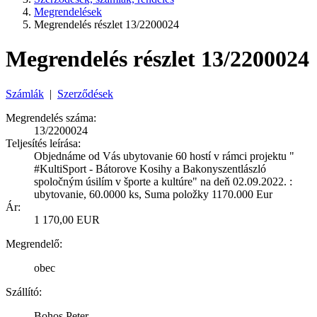
Megrendelések
Megrendelés részlet 13/2200024
Megrendelés részlet 13/2200024
Számlák
|
Szerződések
Megrendelés száma:
13/2200024
Teljesítés leírása:
Objednáme od Vás ubytovanie 60 hostí v rámci projektu "
#KultiSport - Bátorove Kosihy a Bakonyszentlászló
spoločným úsilím v športe a kultúre" na deň 02.09.2022. :
ubytovanie, 60.0000 ks, Suma položky 1170.000 Eur
Ár:
1 170,00 EUR
Megrendelő:
obec
Szállító:
Bohos Peter