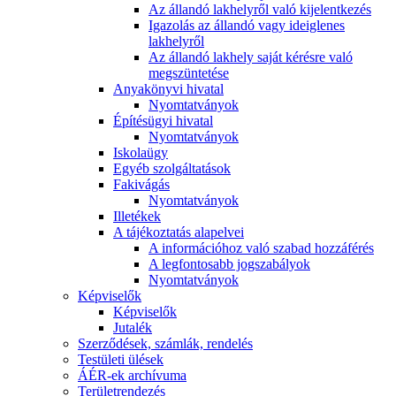
Az állandó lakhelyről való kijelentkezés
Igazolás az állandó vagy ideiglenes
lakhelyről
Az állandó lakhely saját kérésre való
megszüntetése
Anyakönyvi hivatal
Nyomtatványok
Építésügyi hivatal
Nyomtatványok
Iskolaügy
Egyéb szolgáltatások
Fakivágás
Nyomtatványok
Illetékek
A tájékoztatás alapelvei
A információhoz való szabad hozzáférés
A legfontosabb jogszabályok
Nyomtatványok
Képviselők
Képviselők
Jutalék
Szerződések, számlák, rendelés
Testületi ülések
ÁÉR-ek archívuma
Területrendezés