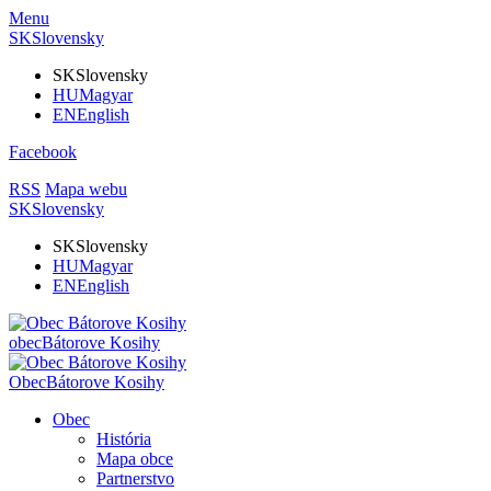
Menu
SK
Slovensky
SK
Slovensky
HU
Magyar
EN
English
Facebook
RSS
Mapa webu
SK
Slovensky
SK
Slovensky
HU
Magyar
EN
English
obec
Bátorove Kosihy
Obec
Bátorove Kosihy
Obec
História
Mapa obce
Partnerstvo