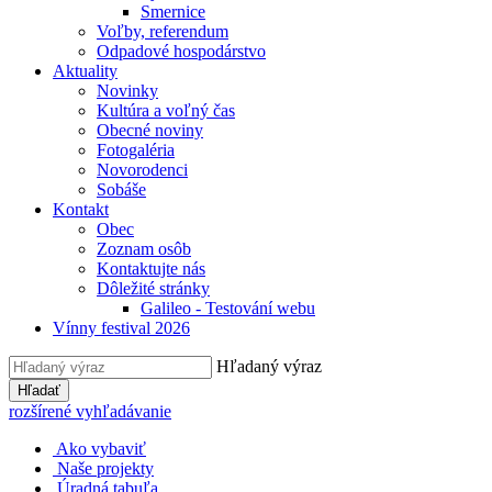
Smernice
Voľby, referendum
Odpadové hospodárstvo
Aktuality
Novinky
Kultúra a voľný čas
Obecné noviny
Fotogaléria
Novorodenci
Sobáše
Kontakt
Obec
Zoznam osôb
Kontaktujte nás
Dôležité stránky
Galileo - Testování webu
Vínny festival 2026
Hľadaný výraz
Hľadať
rozšírené vyhľadávanie
Ako vybaviť
Naše projekty
Úradná tabuľa