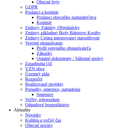
Obecné byty
GDPR
Poslanci a komisie
Poslanci obecného zastupiteľstva
Komisie
Zmluvy, Faktúry, Objednávky
Zmluvy základnej školy Bátorove Kosihy
Zmluvy Centra integrovanej starostlivosti
Verejné obstarávanie
Profil verejného obstarávateľa
Zákazky
Ostatné dokumenty / Súhrnné správy
Zasadnutia OZ
VZN obce
Územný plán
Rozpočet
Realizované projekty
Poriadky, smernice, nariadenia
Smernice
Voľby, referendum
Odpadové hospodárstvo
Aktuality
Novinky
Kultúra a voľný čas
Obecné noviny