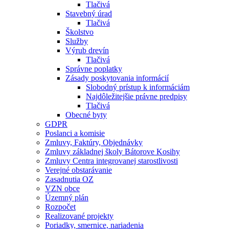
Tlačivá
Stavebný úrad
Tlačivá
Školstvo
Služby
Výrub drevín
Tlačivá
Správne poplatky
Zásady poskytovania informácií
Slobodný prístup k informáciám
Najdôležitejšie právne predpisy
Tlačivá
Obecné byty
GDPR
Poslanci a komisie
Zmluvy, Faktúry, Objednávky
Zmluvy základnej školy Bátorove Kosihy
Zmluvy Centra integrovanej starostlivosti
Verejné obstarávanie
Zasadnutia OZ
VZN obce
Územný plán
Rozpočet
Realizované projekty
Poriadky, smernice, nariadenia