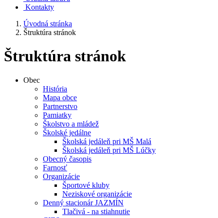
Kontakty
Úvodná stránka
Štruktúra stránok
Štruktúra stránok
Obec
História
Mapa obce
Partnerstvo
Pamiatky
Školstvo a mládež
Školské jedálne
Školská jedáleň pri MŠ Malá
Školská jedáleň pri MŠ Lúčky
Obecný časopis
Farnosť
Organizácie
Športové kluby
Neziskové organizácie
Denný stacionár JAZMÍN
Tlačivá - na stiahnutie