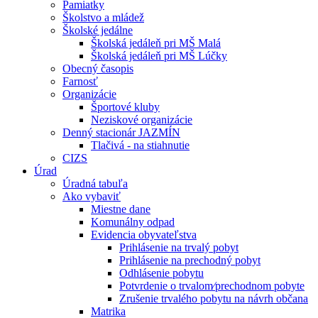
Pamiatky
Školstvo a mládež
Školské jedálne
Školská jedáleň pri MŠ Malá
Školská jedáleň pri MŠ Lúčky
Obecný časopis
Farnosť
Organizácie
Športové kluby
Neziskové organizácie
Denný stacionár JAZMÍN
Tlačivá - na stiahnutie
CIZS
Úrad
Úradná tabuľa
Ako vybaviť
Miestne dane
Komunálny odpad
Evidencia obyvateľstva
Prihlásenie na trvalý pobyt
Prihlásenie na prechodný pobyt
Odhlásenie pobytu
Potvrdenie o trvalom⁄prechodnom pobyte
Zrušenie trvalého pobytu na návrh občana
Matrika