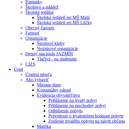
Pamiatky
Školstvo a mládež
Školské jedálne
Školská jedáleň pri MŠ Malá
Školská jedáleň pri MŠ Lúčky
Obecný časopis
Farnosť
Organizácie
Športové kluby
Neziskové organizácie
Denný stacionár JAZMÍN
Tlačivá - na stiahnutie
CIZS
Úrad
Úradná tabuľa
Ako vybaviť
Miestne dane
Komunálny odpad
Evidencia obyvateľstva
Prihlásenie na trvalý pobyt
Prihlásenie na prechodný pobyt
Odhlásenie pobytu
Potvrdenie o trvalom⁄prechodnom pobyte
Zrušenie trvalého pobytu na návrh občana
Matrika