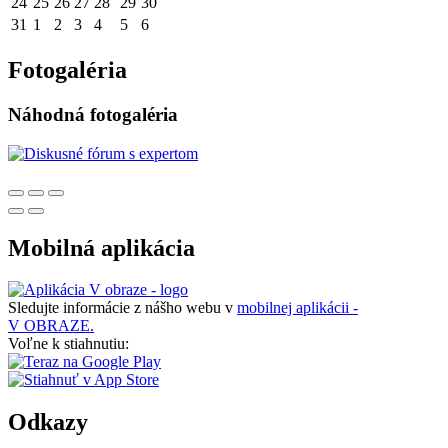
24
25
26
27
28
29
30
31
1
2
3
4
5
6
Fotogaléria
Náhodná fotogaléria
Mobilná aplikácia
Sledujte informácie z nášho webu v
mobilnej aplikácii -
V OBRAZE.
Voľne k stiahnutiu:
Odkazy