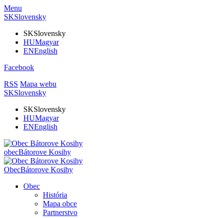
Menu
SK
Slovensky
SK
Slovensky
HU
Magyar
EN
English
Facebook
RSS
Mapa webu
SK
Slovensky
SK
Slovensky
HU
Magyar
EN
English
obec
Bátorove Kosihy
Obec
Bátorove Kosihy
Obec
História
Mapa obce
Partnerstvo