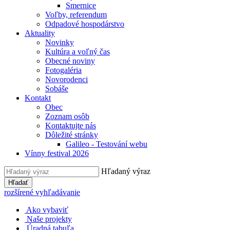
Smernice
Voľby, referendum
Odpadové hospodárstvo
Aktuality
Novinky
Kultúra a voľný čas
Obecné noviny
Fotogaléria
Novorodenci
Sobáše
Kontakt
Obec
Zoznam osôb
Kontaktujte nás
Dôležité stránky
Galileo - Testování webu
Vínny festival 2026
Hľadaný výraz
Hľadať
rozšírené vyhľadávanie
Ako vybaviť
Naše projekty
Úradná tabuľa