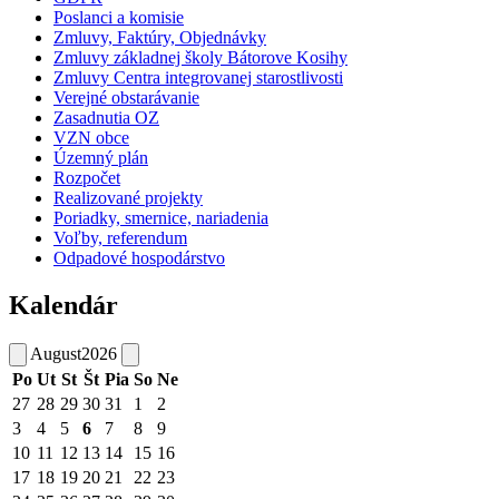
Poslanci a komisie
Zmluvy, Faktúry, Objednávky
Zmluvy základnej školy Bátorove Kosihy
Zmluvy Centra integrovanej starostlivosti
Verejné obstarávanie
Zasadnutia OZ
VZN obce
Územný plán
Rozpočet
Realizované projekty
Poriadky, smernice, nariadenia
Voľby, referendum
Odpadové hospodárstvo
Kalendár
August
2026
Po
Ut
St
Št
Pia
So
Ne
27
28
29
30
31
1
2
3
4
5
6
7
8
9
10
11
12
13
14
15
16
17
18
19
20
21
22
23