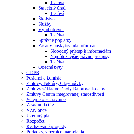
Tlačivá
Stavebný úrad
Tlačivá
Školstvo
Služby
Výrub drevín
Tlačivá
Správne poplatky
Zásady poskytovania informácií
Slobodný prístup k informáciám
Najdôležitejšie právne predpisy
Tlačivá
Obecné byty
GDPR
Poslanci a komisie
Zmluvy, Faktúry, Objednávky
Zmluvy základnej školy Bátorove Kosihy
Zmluvy Centra integrovanej starostlivosti
Verejné obstarávanie
Zasadnutia OZ
VZN obce
Územný plán
Rozpočet
Realizované projekty
Poriadky, smernice, nariadenia