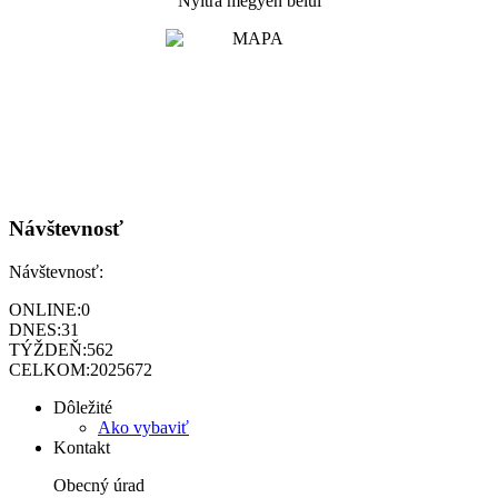
Nyitra megyén belül
Návštevnosť
Návštevnosť:
ONLINE:
0
DNES:
31
TÝŽDEŇ:
562
CELKOM:
2025672
Dôležité
Ako vybaviť
Kontakt
Obecný úrad