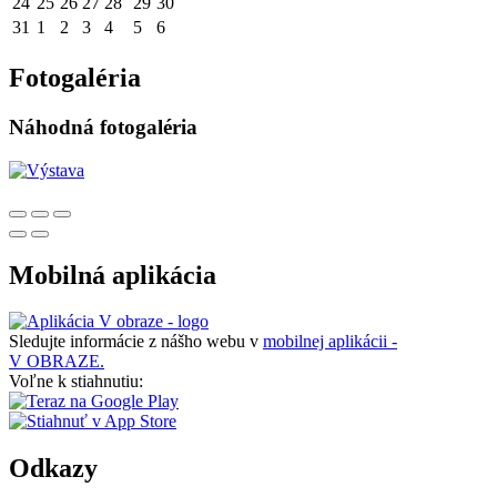
24
25
26
27
28
29
30
31
1
2
3
4
5
6
Fotogaléria
Náhodná fotogaléria
Mobilná aplikácia
Sledujte informácie z nášho webu v
mobilnej aplikácii -
V OBRAZE.
Voľne k stiahnutiu:
Odkazy