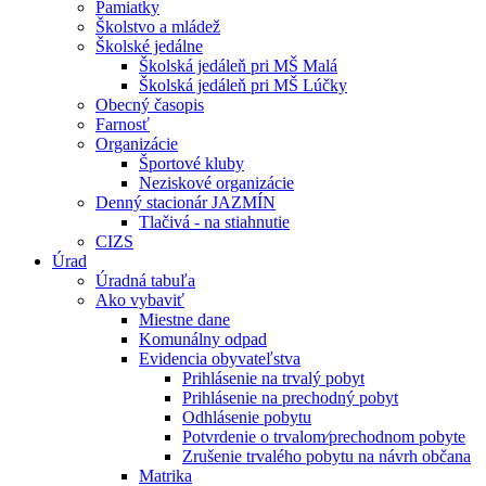
Pamiatky
Školstvo a mládež
Školské jedálne
Školská jedáleň pri MŠ Malá
Školská jedáleň pri MŠ Lúčky
Obecný časopis
Farnosť
Organizácie
Športové kluby
Neziskové organizácie
Denný stacionár JAZMÍN
Tlačivá - na stiahnutie
CIZS
Úrad
Úradná tabuľa
Ako vybaviť
Miestne dane
Komunálny odpad
Evidencia obyvateľstva
Prihlásenie na trvalý pobyt
Prihlásenie na prechodný pobyt
Odhlásenie pobytu
Potvrdenie o trvalom⁄prechodnom pobyte
Zrušenie trvalého pobytu na návrh občana
Matrika