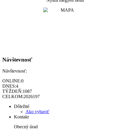
Nyitra megyén belül
Návštevnosť
Návštevnosť:
ONLINE:
0
DNES:
4
TÝŽDEŇ:
1087
CELKOM:
2026197
Dôležité
Ako vybaviť
Kontakt
Obecný úrad