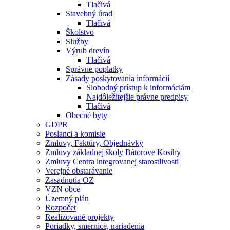
Tlačivá
Stavebný úrad
Tlačivá
Školstvo
Služby
Výrub drevín
Tlačivá
Správne poplatky
Zásady poskytovania informácií
Slobodný prístup k informáciám
Najdôležitejšie právne predpisy
Tlačivá
Obecné byty
GDPR
Poslanci a komisie
Zmluvy, Faktúry, Objednávky
Zmluvy základnej školy Bátorove Kosihy
Zmluvy Centra integrovanej starostlivosti
Verejné obstarávanie
Zasadnutia OZ
VZN obce
Územný plán
Rozpočet
Realizované projekty
Poriadky, smernice, nariadenia