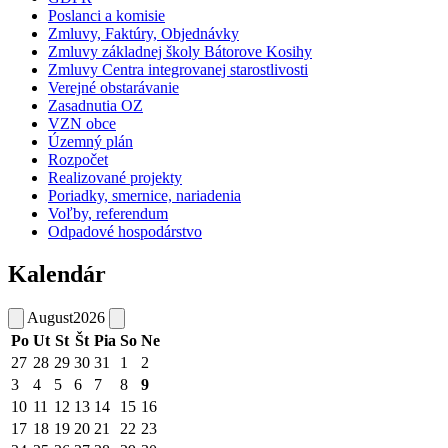
Poslanci a komisie
Zmluvy, Faktúry, Objednávky
Zmluvy základnej školy Bátorove Kosihy
Zmluvy Centra integrovanej starostlivosti
Verejné obstarávanie
Zasadnutia OZ
VZN obce
Územný plán
Rozpočet
Realizované projekty
Poriadky, smernice, nariadenia
Voľby, referendum
Odpadové hospodárstvo
Kalendár
August
2026
Po
Ut
St
Št
Pia
So
Ne
27
28
29
30
31
1
2
3
4
5
6
7
8
9
10
11
12
13
14
15
16
17
18
19
20
21
22
23