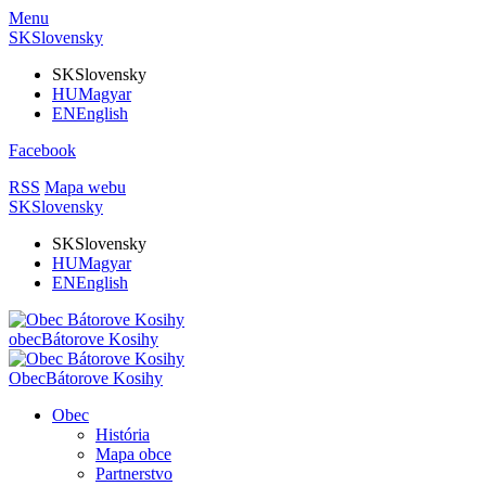
Menu
SK
Slovensky
SK
Slovensky
HU
Magyar
EN
English
Facebook
RSS
Mapa webu
SK
Slovensky
SK
Slovensky
HU
Magyar
EN
English
obec
Bátorove Kosihy
Obec
Bátorove Kosihy
Obec
História
Mapa obce
Partnerstvo