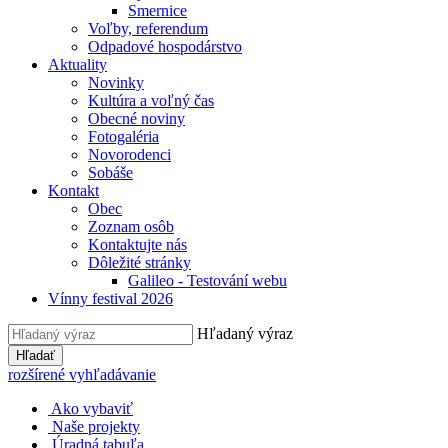
Smernice
Voľby, referendum
Odpadové hospodárstvo
Aktuality
Novinky
Kultúra a voľný čas
Obecné noviny
Fotogaléria
Novorodenci
Sobáše
Kontakt
Obec
Zoznam osôb
Kontaktujte nás
Dôležité stránky
Galileo - Testování webu
Vínny festival 2026
Hľadaný výraz
Hľadať
rozšírené vyhľadávanie
Ako vybaviť
Naše projekty
Úradná tabuľa