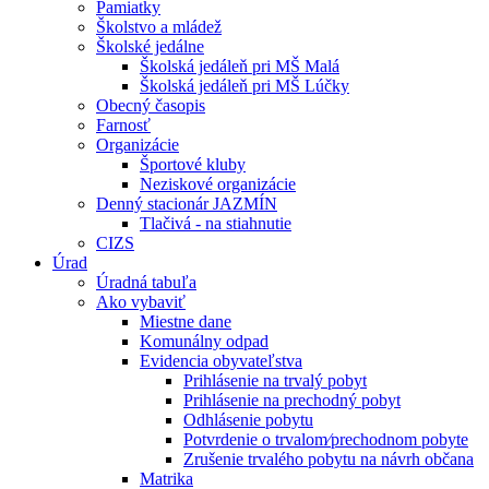
Pamiatky
Školstvo a mládež
Školské jedálne
Školská jedáleň pri MŠ Malá
Školská jedáleň pri MŠ Lúčky
Obecný časopis
Farnosť
Organizácie
Športové kluby
Neziskové organizácie
Denný stacionár JAZMÍN
Tlačivá - na stiahnutie
CIZS
Úrad
Úradná tabuľa
Ako vybaviť
Miestne dane
Komunálny odpad
Evidencia obyvateľstva
Prihlásenie na trvalý pobyt
Prihlásenie na prechodný pobyt
Odhlásenie pobytu
Potvrdenie o trvalom⁄prechodnom pobyte
Zrušenie trvalého pobytu na návrh občana
Matrika