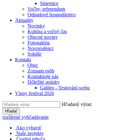
Smernice
Voľby, referendum
Odpadové hospodárstvo
Aktuality
Novinky
Kultúra a voľný čas
Obecné noviny
Fotogaléria
Novorodenci
Sobáše
Kontakt
Obec
Zoznam osôb
Kontaktujte nás
Dôležité stránky
Galileo - Testování webu
Vínny festival 2026
Hľadaný výraz
Hľadať
rozšírené vyhľadávanie
Ako vybaviť
Naše projekty
Úradná tabuľa