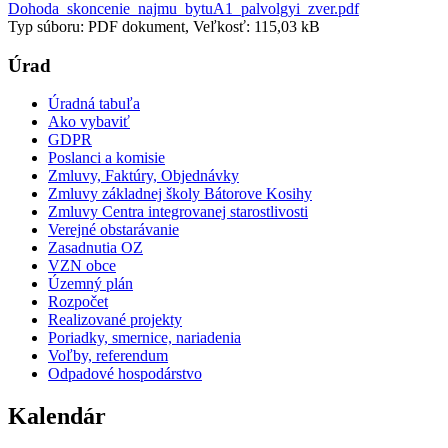
Dohoda_skoncenie_najmu_bytuA1_palvolgyi_zver.pdf
Typ súboru: PDF dokument, Veľkosť: 115,03 kB
Úrad
Úradná tabuľa
Ako vybaviť
GDPR
Poslanci a komisie
Zmluvy, Faktúry, Objednávky
Zmluvy základnej školy Bátorove Kosihy
Zmluvy Centra integrovanej starostlivosti
Verejné obstarávanie
Zasadnutia OZ
VZN obce
Územný plán
Rozpočet
Realizované projekty
Poriadky, smernice, nariadenia
Voľby, referendum
Odpadové hospodárstvo
Kalendár