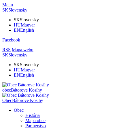
Menu
SK
Slovensky
SK
Slovensky
HU
Magyar
EN
English
Facebook
RSS
Mapa webu
SK
Slovensky
SK
Slovensky
HU
Magyar
EN
English
obec
Bátorove Kosihy
Obec
Bátorove Kosihy
Obec
História
Mapa obce
Partnerstvo