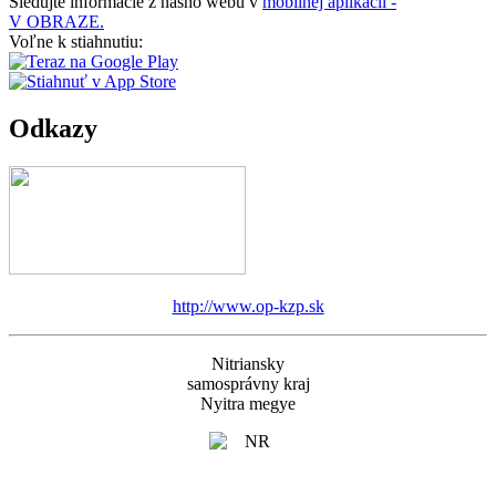
Sledujte informácie z nášho webu v
mobilnej aplikácii -
V OBRAZE.
Voľne k stiahnutiu:
Odkazy
http://www.op-kzp.sk
Nitriansky
samosprávny kraj
Nyitra megye