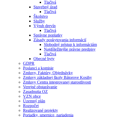
Tlačivá
Stavebný úrad
Tlačivá
Školstvo
Služby
Výrub drevín
Tlačivá
Správne poplatky
Zásady poskytovania informácií
Slobodný prístup k informáciám
Najdôležitejšie právne predpisy
Tlačivá
Obecné byty
GDPR
Poslanci a komisie
Zmluvy, Faktúry, Objednávky
Zmluvy základnej školy Bátorove Kosihy
Zmluvy Centra integrovanej starostlivosti
Verejné obstarávanie
Zasadnutia OZ
VZN obce
Územný plán
Rozpočet
Realizované projekty
Poriadky, smernice, nariadenia