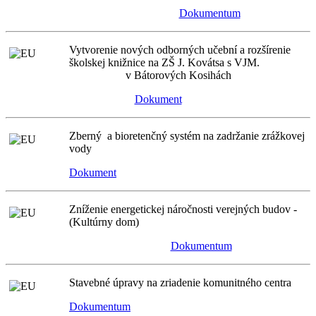
Dokumentum
Vytvorenie nových odborných učební a rozšírenie
školskej knižnice na ZŠ J. Kovátsa s VJM.
v Bátorových Kosihách
Dokument
Zberný a bioretenčný systém na zadržanie zrážkovej
vody
Dokument
Zníženie energetickej náročnosti verejných budov -
(Kultúrny dom)
Dokumentum
Stavebné úpravy na zriadenie komunitného centra
Dokumentum