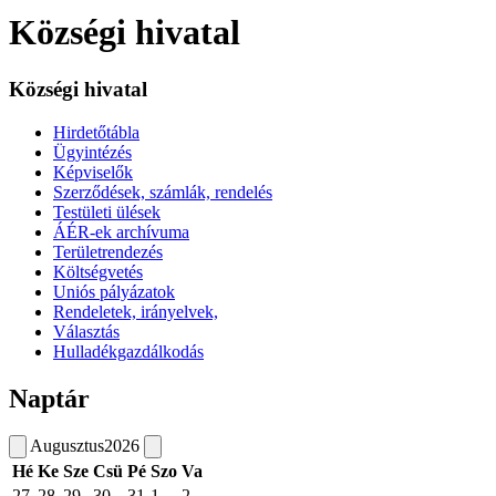
Községi hivatal
Községi hivatal
Hirdetőtábla
Ügyintézés
Képviselők
Szerződések, számlák, rendelés
Testületi ülések
ÁÉR-ek archívuma
Területrendezés
Költségvetés
Uniós pályázatok
Rendeletek, irányelvek,
Választás
Hulladékgazdálkodás
Naptár
Augusztus
2026
Hé
Ke
Sze
Csü
Pé
Szo
Va
27
28
29
30
31
1
2