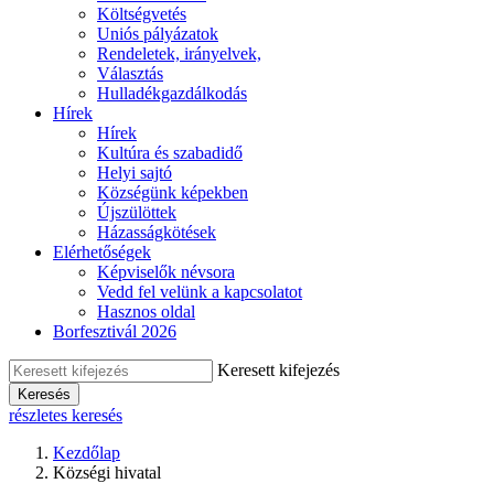
Költségvetés
Uniós pályázatok
Rendeletek, irányelvek,
Választás
Hulladékgazdálkodás
Hírek
Hírek
Kultúra és szabadidő
Helyi sajtó
Községünk képekben
Újszülöttek
Házasságkötések
Elérhetőségek
Képviselők névsora
Vedd fel velünk a kapcsolatot
Hasznos oldal
Borfesztivál 2026
Keresett kifejezés
Keresés
részletes keresés
Kezdőlap
Községi hivatal