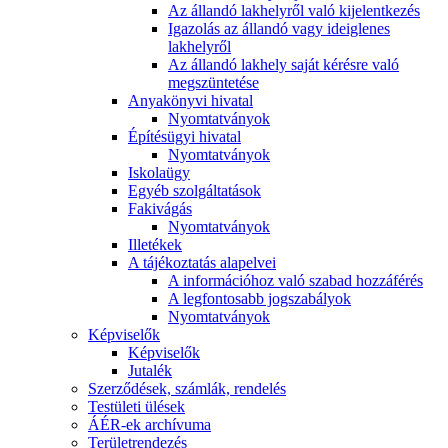
Az állandó lakhelyről való kijelentkezés
Igazolás az állandó vagy ideiglenes
lakhelyről
Az állandó lakhely saját kérésre való
megszüntetése
Anyakönyvi hivatal
Nyomtatványok
Építésügyi hivatal
Nyomtatványok
Iskolaügy
Egyéb szolgáltatások
Fakivágás
Nyomtatványok
Illetékek
A tájékoztatás alapelvei
A információhoz való szabad hozzáférés
A legfontosabb jogszabályok
Nyomtatványok
Képviselők
Képviselők
Jutalék
Szerződések, számlák, rendelés
Testületi ülések
ÁÉR-ek archívuma
Területrendezés