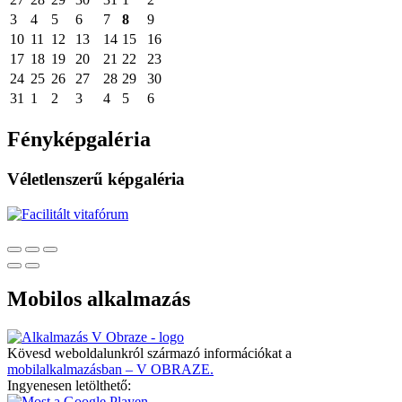
3
4
5
6
7
8
9
10
11
12
13
14
15
16
17
18
19
20
21
22
23
24
25
26
27
28
29
30
31
1
2
3
4
5
6
Fényképgaléria
Véletlenszerű képgaléria
Mobilos alkalmazás
Kövesd weboldalunkról származó információkat a
mobilalkalmazásban – V OBRAZE.
Ingyenesen letölthető: