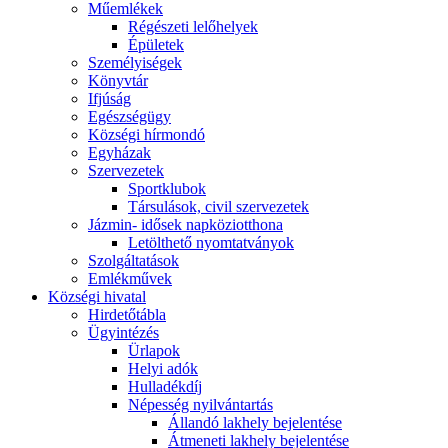
Műemlékek
Régészeti lelőhelyek
Épületek
Személyiségek
Könyvtár
Ifjúság
Egészségügy
Községi hírmondó
Egyházak
Szervezetek
Sportklubok
Társulások, civil szervezetek
Jázmin- idősek napköziotthona
Letölthető nyomtatványok
Szolgáltatások
Emlékművek
Községi hivatal
Hirdetőtábla
Ügyintézés
Ürlapok
Helyi adók
Hulladékdíj
Népesség nyilvántartás
Állandó lakhely bejelentése
Átmeneti lakhely bejelentése