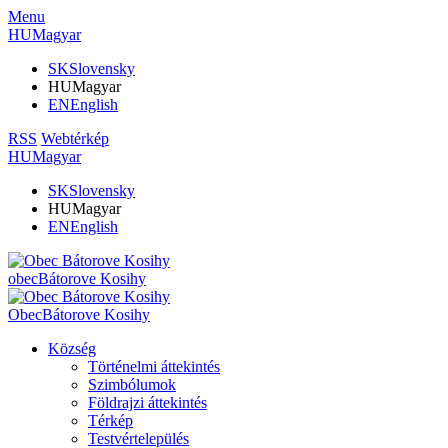
Menu
HU
Magyar
SK
Slovensky
HU
Magyar
EN
English
RSS
Webtérkép
HU
Magyar
SK
Slovensky
HU
Magyar
EN
English
obec
Bátorove Kosihy
Obec
Bátorove Kosihy
Község
Történelmi áttekintés
Szimbólumok
Földrajzi áttekintés
Térkép
Testvértelepülés