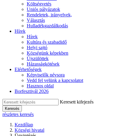
Költségvetés
Uniós pályázatok
Rendeletek, irányelvek,
Választás
Hulladékgazdálkodás
Hírek
Hírek
Kultúra és szabadidő
Helyi sajtó
Községünk képekben
Újszülöttek
Házasságkötések
Elérhetőségek
Képviselők névsora
Vedd fel velünk a kapcsolatot
Hasznos oldal
Borfesztivál 2026
Keresett kifejezés
Keresés
részletes keresés
Kezdőlap
Községi hivatal
Ügyintézés