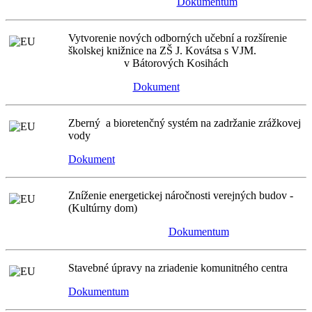
Dokumentum
Vytvorenie nových odborných učební a rozšírenie
školskej knižnice na ZŠ J. Kovátsa s VJM.
v Bátorových Kosihách
Dokument
Zberný a bioretenčný systém na zadržanie zrážkovej
vody
Dokument
Zníženie energetickej náročnosti verejných budov -
(Kultúrny dom)
Dokumentum
Stavebné úpravy na zriadenie komunitného centra
Dokumentum