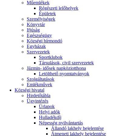
Műemlékek
Régészeti lelőhelyek
Épületek
Személyiségek
Könyvtár
Ifjúság
Egészségügy
Községi hírmondó
Egyházak
Szervezetek
Sportklubok
Társulások, civil szervezetek
Jázmin- idősek napköziotthona
Letölthető nyomtatványok
Szolgáltatások
Emlékművek
Községi hivatal
Hirdetőtábla
Ügyintézés
Ürlapok
Helyi adók
Hulladékdíj
Népesség nyilvántartás
Állandó lakhely bejelentése
Átmeneti lakhely bejelentése