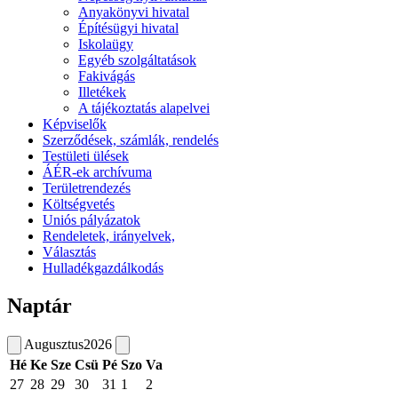
Anyakönyvi hivatal
Építésügyi hivatal
Iskolaügy
Egyéb szolgáltatások
Fakivágás
Illetékek
A tájékoztatás alapelvei
Képviselők
Szerződések, számlák, rendelés
Testületi ülések
ÁÉR-ek archívuma
Területrendezés
Költségvetés
Uniós pályázatok
Rendeletek, irányelvek,
Választás
Hulladékgazdálkodás
Naptár
Augusztus
2026
Hé
Ke
Sze
Csü
Pé
Szo
Va
27
28
29
30
31
1
2