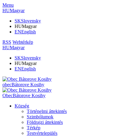
Menu
HU
Magyar
SK
Slovensky
HU
Magyar
EN
English
RSS
Webtérkép
HU
Magyar
SK
Slovensky
HU
Magyar
EN
English
obec
Bátorove Kosihy
Obec
Bátorove Kosihy
Község
Történelmi áttekintés
Szimbólumok
Földrajzi áttekintés
Térkép
Testvértelepülés