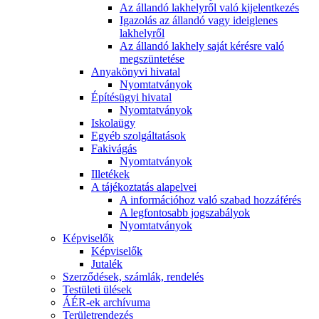
Az állandó lakhelyről való kijelentkezés
Igazolás az állandó vagy ideiglenes
lakhelyről
Az állandó lakhely saját kérésre való
megszüntetése
Anyakönyvi hivatal
Nyomtatványok
Építésügyi hivatal
Nyomtatványok
Iskolaügy
Egyéb szolgáltatások
Fakivágás
Nyomtatványok
Illetékek
A tájékoztatás alapelvei
A információhoz való szabad hozzáférés
A legfontosabb jogszabályok
Nyomtatványok
Képviselők
Képviselők
Jutalék
Szerződések, számlák, rendelés
Testületi ülések
ÁÉR-ek archívuma
Területrendezés