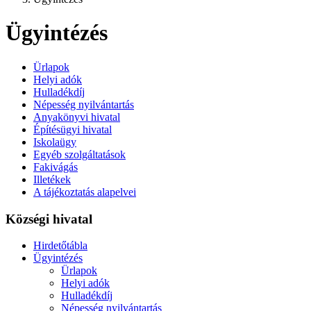
Ügyintézés
Ürlapok
Helyi adók
Hulladékdíj
Népesség nyilvántartás
Anyakönyvi hivatal
Építésügyi hivatal
Iskolaügy
Egyéb szolgáltatások
Fakivágás
Illetékek
A tájékoztatás alapelvei
Községi hivatal
Hirdetőtábla
Ügyintézés
Ürlapok
Helyi adók
Hulladékdíj
Népesség nyilvántartás