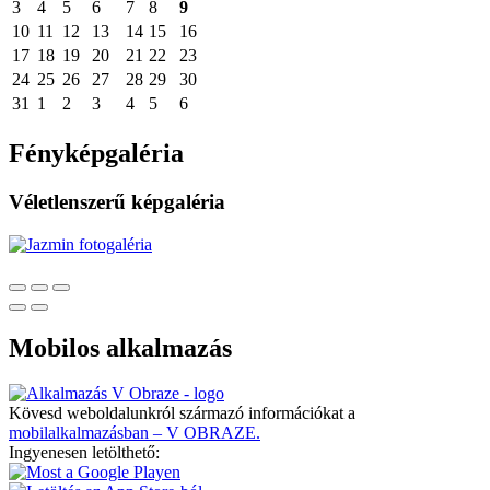
3
4
5
6
7
8
9
10
11
12
13
14
15
16
17
18
19
20
21
22
23
24
25
26
27
28
29
30
31
1
2
3
4
5
6
Fényképgaléria
Véletlenszerű képgaléria
Mobilos alkalmazás
Kövesd weboldalunkról származó információkat a
mobilalkalmazásban – V OBRAZE.
Ingyenesen letölthető: