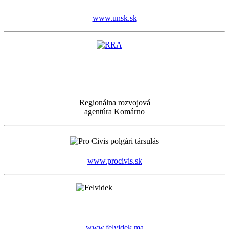
www.unsk.sk
Regionálna rozvojová
agentúra Komárno
www.procivis.sk
www.felvidek.ma