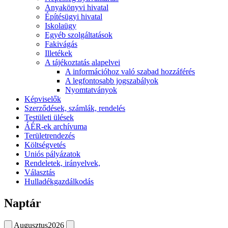
Anyakönyvi hivatal
Építésügyi hivatal
Iskolaügy
Egyéb szolgáltatások
Fakivágás
Illetékek
A tájékoztatás alapelvei
A információhoz való szabad hozzáférés
A legfontosabb jogszabályok
Nyomtatványok
Képviselők
Szerződések, számlák, rendelés
Testületi ülések
ÁÉR-ek archívuma
Területrendezés
Költségvetés
Uniós pályázatok
Rendeletek, irányelvek,
Választás
Hulladékgazdálkodás
Naptár
Augusztus
2026