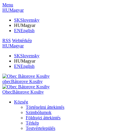
Menu
HU
Magyar
SK
Slovensky
HU
Magyar
EN
English
RSS
Webtérkép
HU
Magyar
SK
Slovensky
HU
Magyar
EN
English
obec
Bátorove Kosihy
Obec
Bátorove Kosihy
Község
Történelmi áttekintés
Szimbólumok
Földrajzi áttekintés
Térkép
Testvértelepülés