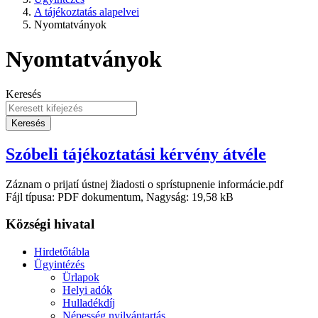
A tájékoztatás alapelvei
Nyomtatványok
Nyomtatványok
Keresés
Keresés
Szóbeli tájékoztatási kérvény átvéle
Záznam o prijatí ústnej žiadosti o sprístupnenie informácie.pdf
Fájl típusa: PDF dokumentum, Nagyság: 19,58 kB
Községi hivatal
Hirdetőtábla
Ügyintézés
Ürlapok
Helyi adók
Hulladékdíj
Népesség nyilvántartás