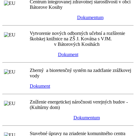
Centrum integrovanej zdravotnej starostlivosti v obci
Bátorove Kosihy
Dokumentum
Vytvorenie nových odborných učební a rozšírenie
školskej knižnice na ZŠ J. Kovátsa s VJM.
v Bátorových Kosihách
Dokument
Zberný a bioretenčný systém na zadržanie zrážkovej
vody
Dokument
Zníženie energetickej náročnosti verejných budov -
(Kultúrny dom)
Dokumentum
Stavebné úpravy na zriadenie komunitného centra