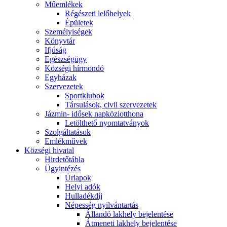
Műemlékek
Régészeti lelőhelyek
Épületek
Személyiségek
Könyvtár
Ifjúság
Egészségügy
Községi hírmondó
Egyházak
Szervezetek
Sportklubok
Társulások, civil szervezetek
Jázmin- idősek napköziotthona
Letölthető nyomtatványok
Szolgáltatások
Emlékművek
Községi hivatal
Hirdetőtábla
Ügyintézés
Ürlapok
Helyi adók
Hulladékdíj
Népesség nyilvántartás
Állandó lakhely bejelentése
Átmeneti lakhely bejelentése