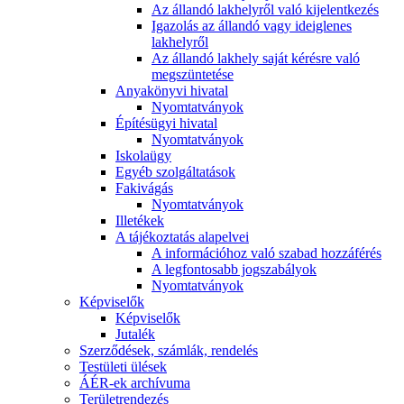
Az állandó lakhelyről való kijelentkezés
Igazolás az állandó vagy ideiglenes
lakhelyről
Az állandó lakhely saját kérésre való
megszüntetése
Anyakönyvi hivatal
Nyomtatványok
Építésügyi hivatal
Nyomtatványok
Iskolaügy
Egyéb szolgáltatások
Fakivágás
Nyomtatványok
Illetékek
A tájékoztatás alapelvei
A információhoz való szabad hozzáférés
A legfontosabb jogszabályok
Nyomtatványok
Képviselők
Képviselők
Jutalék
Szerződések, számlák, rendelés
Testületi ülések
ÁÉR-ek archívuma
Területrendezés