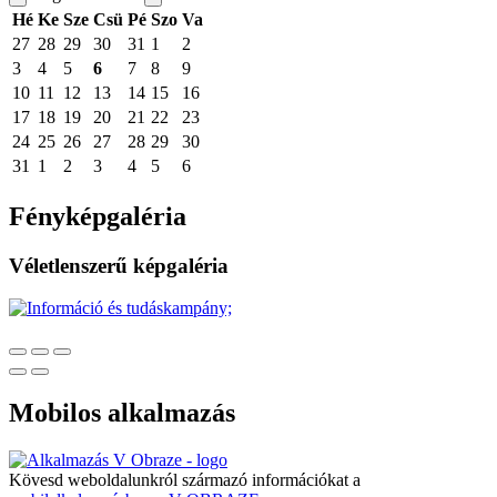
Hé
Ke
Sze
Csü
Pé
Szo
Va
27
28
29
30
31
1
2
3
4
5
6
7
8
9
10
11
12
13
14
15
16
17
18
19
20
21
22
23
24
25
26
27
28
29
30
31
1
2
3
4
5
6
Fényképgaléria
Véletlenszerű képgaléria
Mobilos alkalmazás
Kövesd weboldalunkról származó információkat a