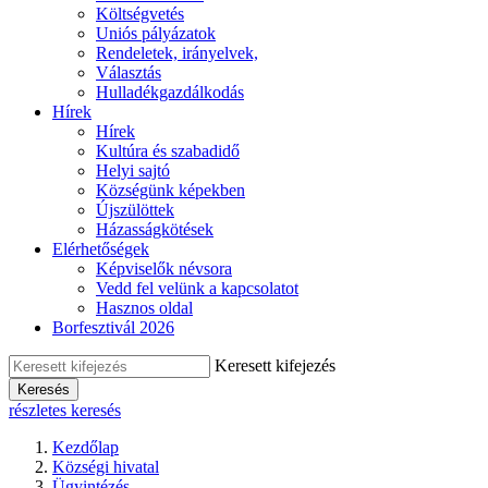
Költségvetés
Uniós pályázatok
Rendeletek, irányelvek,
Választás
Hulladékgazdálkodás
Hírek
Hírek
Kultúra és szabadidő
Helyi sajtó
Községünk képekben
Újszülöttek
Házasságkötések
Elérhetőségek
Képviselők névsora
Vedd fel velünk a kapcsolatot
Hasznos oldal
Borfesztivál 2026
Keresett kifejezés
Keresés
részletes keresés
Kezdőlap
Községi hivatal
Ügyintézés