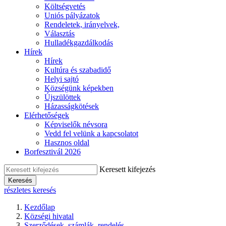
Költségvetés
Uniós pályázatok
Rendeletek, irányelvek,
Választás
Hulladékgazdálkodás
Hírek
Hírek
Kultúra és szabadidő
Helyi sajtó
Községünk képekben
Újszülöttek
Házasságkötések
Elérhetőségek
Képviselők névsora
Vedd fel velünk a kapcsolatot
Hasznos oldal
Borfesztivál 2026
Keresett kifejezés
Keresés
részletes keresés
Kezdőlap
Községi hivatal
Szerződések, számlák, rendelés