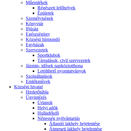
Műemlékek
Régészeti lelőhelyek
Épületek
Személyiségek
Könyvtár
Ifjúság
Egészségügy
Községi hírmondó
Egyházak
Szervezetek
Sportklubok
Társulások, civil szervezetek
Jázmin- idősek napköziotthona
Letölthető nyomtatványok
Szolgáltatások
Emlékművek
Községi hivatal
Hirdetőtábla
Ügyintézés
Ürlapok
Helyi adók
Hulladékdíj
Népesség nyilvántartás
Állandó lakhely bejelentése
Átmeneti lakhely bejelentése