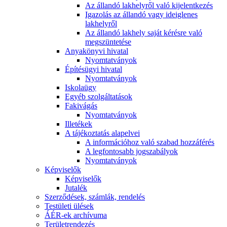
Az állandó lakhelyről való kijelentkezés
Igazolás az állandó vagy ideiglenes
lakhelyről
Az állandó lakhely saját kérésre való
megszüntetése
Anyakönyvi hivatal
Nyomtatványok
Építésügyi hivatal
Nyomtatványok
Iskolaügy
Egyéb szolgáltatások
Fakivágás
Nyomtatványok
Illetékek
A tájékoztatás alapelvei
A információhoz való szabad hozzáférés
A legfontosabb jogszabályok
Nyomtatványok
Képviselők
Képviselők
Jutalék
Szerződések, számlák, rendelés
Testületi ülések
ÁÉR-ek archívuma
Területrendezés