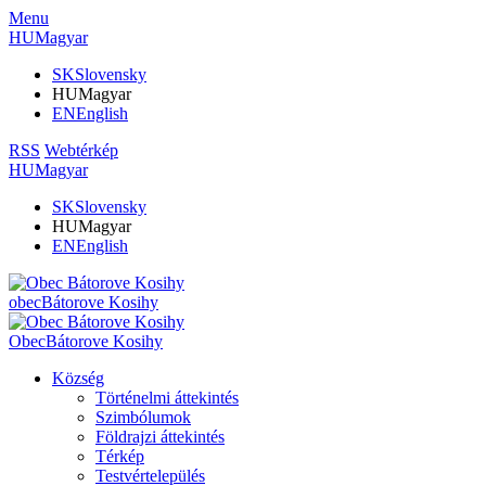
Menu
HU
Magyar
SK
Slovensky
HU
Magyar
EN
English
RSS
Webtérkép
HU
Magyar
SK
Slovensky
HU
Magyar
EN
English
obec
Bátorove Kosihy
Obec
Bátorove Kosihy
Község
Történelmi áttekintés
Szimbólumok
Földrajzi áttekintés
Térkép
Testvértelepülés