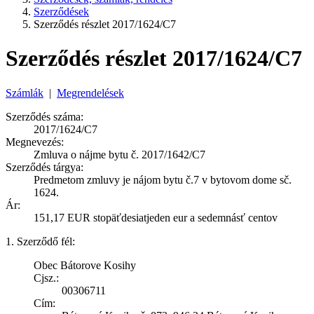
Szerződések
Szerződés részlet 2017/1624/C7
Szerződés részlet 2017/1624/C7
Számlák
|
Megrendelések
Szerződés száma:
2017/1624/C7
Megnevezés:
Zmluva o nájme bytu č. 2017/1642/C7
Szerződés tárgya:
Predmetom zmluvy je nájom bytu č.7 v bytovom dome sč.
1624.
Ár:
151,17 EUR stopäťdesiatjeden eur a sedemnásť centov
1. Szerződő fél:
Obec Bátorove Kosihy
Cjsz.:
00306711
Cím: