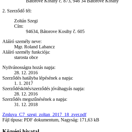
Bátorové Kosihy č. 873, 946 34 Bátorové Kosihy
2. Szerződő fél:
Zoltán Szegi
Cím:
94634, Bátorove Kosihy č. 605
Aláíró személy neve:
Mgr. Roland Labancz
Aláíró személy funkciója:
starosta obce
Nyilvánosságra hozás napja:
28. 12. 2016
Szerződés hatályba lépésének a napja:
1. 1. 2017
Szerződéskötés/szerződés jóváhagyás napja:
28. 12. 2016
Szerződés megszűnésének a napja:
31. 12. 2018
Zmluva_C7_szegi_zoltan_2017_18_zver.pdf
Fájl típusa: PDF dokumentum, Nagyság: 171,63 kB
Községi hivatal