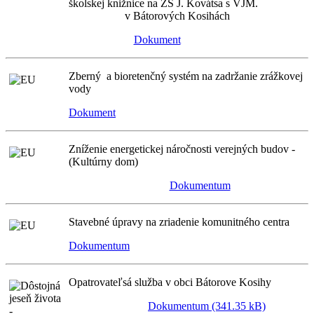
školskej knižnice na ZŠ J. Kovátsa s VJM.
v Bátorových Kosihách
Dokument
Zberný a bioretenčný systém na zadržanie zrážkovej
vody
Dokument
Zníženie energetickej náročnosti verejných budov -
(Kultúrny dom)
Dokumentum
Stavebné úpravy na zriadenie komunitného centra
Dokumentum
Opatrovateľsá služba v obci Bátorove Kosihy
Dokumentum (341.35 kB)