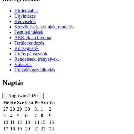
Hirdetőtábla
Ügyintézés
Képviselők
Szerződések, számlák, rendelés
Testületi ülések
ÁÉR-ek archívuma
Területrendezés
Költségvetés
Uniós pályázatok
Rendeletek, irányelvek,
Választás
Hulladékgazdálkodás
Naptár
Augusztus
2026
Hé
Ke
Sze
Csü
Pé
Szo
Va
27
28
29
30
31
1
2
3
4
5
6
7
8
9
10
11
12
13
14
15
16
17
18
19
20
21
22
23