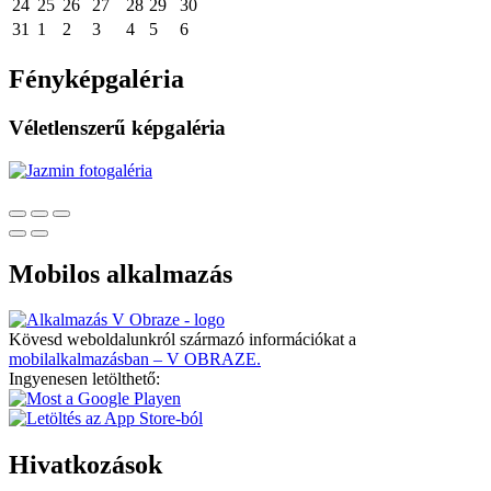
24
25
26
27
28
29
30
31
1
2
3
4
5
6
Fényképgaléria
Véletlenszerű képgaléria
Mobilos alkalmazás
Kövesd weboldalunkról származó információkat a
mobilalkalmazásban – V OBRAZE.
Ingyenesen letölthető:
Hivatkozások