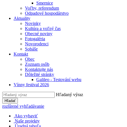
Smernice
Voľby, referendum
Odpadové hospodárstvo
Aktuality
Novinky
Kultúra a voľný čas
Obecné noviny
Fotogaléria
Novorodenci
Sobáše
Kontakt
Obec
Zoznam osôb
Kontaktujte nás
Dôležité stránky
Galileo - Testování webu
Vínny festival 2026
Hľadaný výraz
Hľadať
rozšírené vyhľadávanie
Ako vybaviť
Naše projekty
Úradná tabuľa