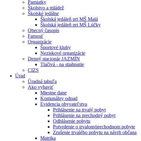
Pamiatky
Školstvo a mládež
Školské jedálne
Školská jedáleň pri MŠ Malá
Školská jedáleň pri MŠ Lúčky
Obecný časopis
Farnosť
Organizácie
Športové kluby
Neziskové organizácie
Denný stacionár JAZMÍN
Tlačivá - na stiahnutie
CIZS
Úrad
Úradná tabuľa
Ako vybaviť
Miestne dane
Komunálny odpad
Evidencia obyvateľstva
Prihlásenie na trvalý pobyt
Prihlásenie na prechodný pobyt
Odhlásenie pobytu
Potvrdenie o trvalom⁄prechodnom pobyte
Zrušenie trvalého pobytu na návrh občana
Matrika