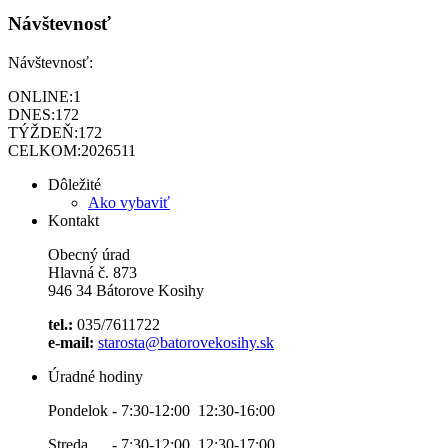
Návštevnosť
Návštevnosť:
ONLINE:
1
DNES:
172
TÝŽDEŇ:
172
CELKOM:
2026511
Dôležité
Ako vybaviť
Kontakt
Obecný úrad
Hlavná č. 873
946 34 Bátorove Kosihy
tel.:
035/7611722
e-mail:
starosta@batorovekosihy.sk
Úradné hodiny
Pondelok - 7:30-12:00 12:30-16:00
Streda - 7:30-12:00 12:30-17:00