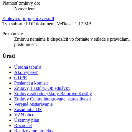
Platnosť zmluvy do:
Neuvedené
Zmluva o pripojení zver.pdf
Typ súboru: PDF dokument, Veľkosť: 1,17 MB
Poznámka:
Zmluvu nemáme k dispozícii vo formáte v súlade s pravidlami
prístupnosti.
Úrad
Úradná tabuľa
Ako vybaviť
GDPR
Poslanci a komisie
Zmluvy, Faktúry, Objednávky
Zmluvy základnej školy Bátorove Kosihy
Zmluvy Centra integrovanej starostlivosti
Verejné obstarávanie
Zasadnutia OZ
VZN obce
Územný plán
Rozpočet
Realizované projekty