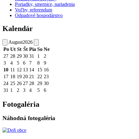
Poriadky, smernice, nariadenia
Voľby, referendum
Odpadové hospodárstvo
Kalendár
August
2026
Po
Ut
St
Št
Pia
So
Ne
27
28
29
30
31
1
2
3
4
5
6
7
8
9
10
11
12
13
14
15
16
17
18
19
20
21
22
23
24
25
26
27
28
29
30
31
1
2
3
4
5
6
Fotogaléria
Náhodná fotogaléria