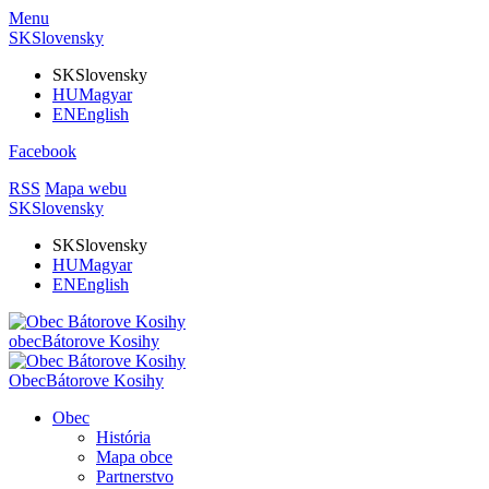
Menu
SK
Slovensky
SK
Slovensky
HU
Magyar
EN
English
Facebook
RSS
Mapa webu
SK
Slovensky
SK
Slovensky
HU
Magyar
EN
English
obec
Bátorove Kosihy
Obec
Bátorove Kosihy
Obec
História
Mapa obce
Partnerstvo