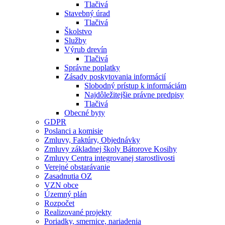
Tlačivá
Stavebný úrad
Tlačivá
Školstvo
Služby
Výrub drevín
Tlačivá
Správne poplatky
Zásady poskytovania informácií
Slobodný prístup k informáciám
Najdôležitejšie právne predpisy
Tlačivá
Obecné byty
GDPR
Poslanci a komisie
Zmluvy, Faktúry, Objednávky
Zmluvy základnej školy Bátorove Kosihy
Zmluvy Centra integrovanej starostlivosti
Verejné obstarávanie
Zasadnutia OZ
VZN obce
Územný plán
Rozpočet
Realizované projekty
Poriadky, smernice, nariadenia