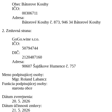
Obec Bátorove Kosihy
IČO:
00306711
Adresa:
Bátorové Kosihy č. 873, 946 34 Bátorové Kosihy
2. Zmluvná strana:
GoGo.wine s.r.o.
IČO:
50794744
DIČ:
2120487160
Adresa:
90607 Šajdíkove Humence č. 757
Meno podpisujúcej osoby:
Mgr. Roland Labancz
Funkcia podpisujúcej osoby:
starosta obce
Dátum zverejnenia:
20. 5. 2026
Dátum účinnosti zmluvy:
21. 5. 2026