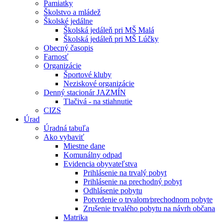
Pamiatky
Školstvo a mládež
Školské jedálne
Školská jedáleň pri MŠ Malá
Školská jedáleň pri MŠ Lúčky
Obecný časopis
Farnosť
Organizácie
Športové kluby
Neziskové organizácie
Denný stacionár JAZMÍN
Tlačivá - na stiahnutie
CIZS
Úrad
Úradná tabuľa
Ako vybaviť
Miestne dane
Komunálny odpad
Evidencia obyvateľstva
Prihlásenie na trvalý pobyt
Prihlásenie na prechodný pobyt
Odhlásenie pobytu
Potvrdenie o trvalom⁄prechodnom pobyte
Zrušenie trvalého pobytu na návrh občana
Matrika