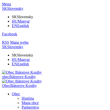
Menu
SK
Slovensky
SK
Slovensky
HU
Magyar
EN
English
Facebook
RSS
Mapa webu
SK
Slovensky
SK
Slovensky
HU
Magyar
EN
English
obec
Bátorove Kosihy
Obec
Bátorove Kosihy
Obec
História
Mapa obce
Partnerstvo