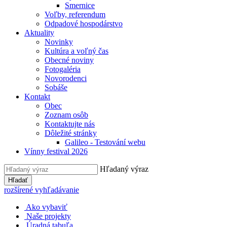
Smernice
Voľby, referendum
Odpadové hospodárstvo
Aktuality
Novinky
Kultúra a voľný čas
Obecné noviny
Fotogaléria
Novorodenci
Sobáše
Kontakt
Obec
Zoznam osôb
Kontaktujte nás
Dôležité stránky
Galileo - Testování webu
Vínny festival 2026
Hľadaný výraz
Hľadať
rozšírené vyhľadávanie
Ako vybaviť
Naše projekty
Úradná tabuľa