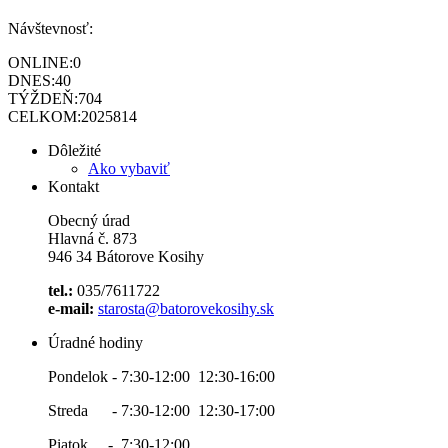
Návštevnosť:
ONLINE:
0
DNES:
40
TÝŽDEŇ:
704
CELKOM:
2025814
Dôležité
Ako vybaviť
Kontakt
Obecný úrad
Hlavná č. 873
946 34 Bátorove Kosihy
tel.:
035/7611722
e-mail:
starosta@batorovekosihy.sk
Úradné hodiny
Pondelok - 7:30-12:00 12:30-16:00
Streda - 7:30-12:00 12:30-17:00
Piatok - 7:30-12:00