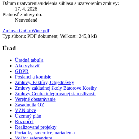
Dátum uzatvorenia/udelenia súhlasu s uzatvorením zmluvy:
17. 4. 2026
Platnosť zmluvy do:
Neuvedené
Zmluva GoGoWine.pdf
Typ súboru: PDF dokument, Veľkosť: 245,8 kB
Úrad
Úradná tabuľa
Ako vybaviť
GDPR
Poslanci a komisie
Zmluvy, Faktúry, Objednávky
Zmluvy základnej školy Bátorove Kosihy
Zmluvy Centra integrovanej starostlivosti
Verejné obstarávanie
Zasadnutia OZ
VZN obce
Územný plán
Rozpočet
Realizované projekty
Poriadky, smernice, nariadenia
Voľby, referendum