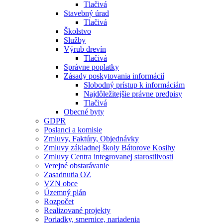
Tlačivá
Stavebný úrad
Tlačivá
Školstvo
Služby
Výrub drevín
Tlačivá
Správne poplatky
Zásady poskytovania informácií
Slobodný prístup k informáciám
Najdôležitejšie právne predpisy
Tlačivá
Obecné byty
GDPR
Poslanci a komisie
Zmluvy, Faktúry, Objednávky
Zmluvy základnej školy Bátorove Kosihy
Zmluvy Centra integrovanej starostlivosti
Verejné obstarávanie
Zasadnutia OZ
VZN obce
Územný plán
Rozpočet
Realizované projekty
Poriadky, smernice, nariadenia